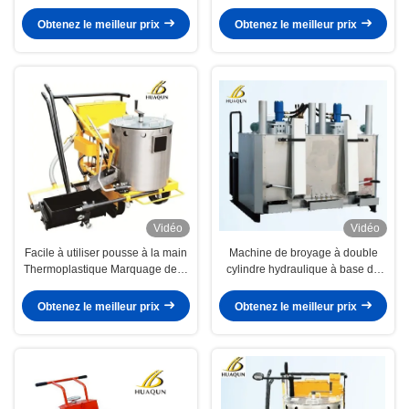
manuelle
autopropulsée, facile à utiliser
Obtenez le meilleur prix
Obtenez le meilleur prix
Vidéo
Vidéo
Facile à utiliser pousse à la main
Machine de broyage à double
Thermoplastique Marquage de la
cylindre hydraulique à base de
route Peinture machine Structure
thermoplastique pour marquer les
compacte
lignes de peinture à base de
Obtenez le meilleur prix
Obtenez le meilleur prix
thermoplastique