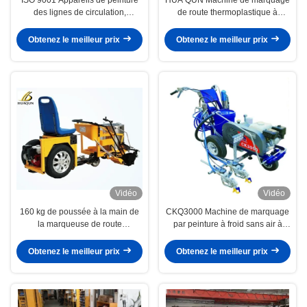
des lignes de circulation,
de route thermoplastique à
machine de marquage de
poussée manuelle pour
revêtement de sol en
l'élimination des déchets
Obtenez le meilleur prix
Obtenez le meilleur prix
thermoplastique
Vidéo
Vidéo
160 kg de poussée à la main de
CKQ3000 Machine de marquage
la marqueuse de route
par peinture à froid sans air à
thermoplastique boosting
haute pression / Machine de
conducteur
marquage par pulvérisation à
Obtenez le meilleur prix
Obtenez le meilleur prix
froid