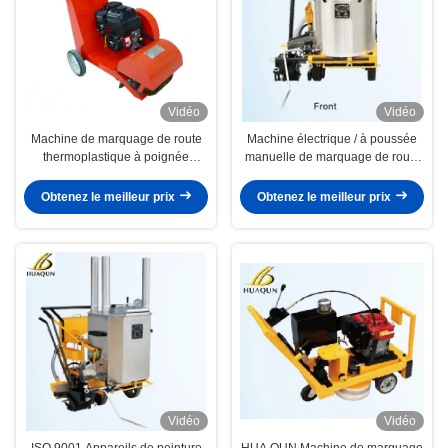
Vidéo
Vidéo
Machine de marquage de route
Machine électrique / à poussée
thermoplastique à poignée
manuelle de marquage de route
réglable pour le nettoyage de la
thermoplastique 180 kg
boue de boue
Obtenez le meilleur prix
Obtenez le meilleur prix
Vidéo
Vidéo
ISO 9001 Appareils de peinture
HUA QUN Machine de marquage