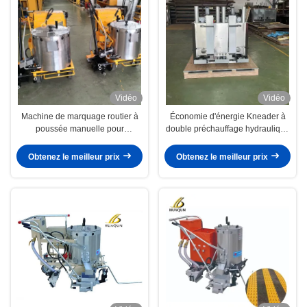
Vidéo
Vidéo
Machine de marquage routier à
Économie d'énergie Kneader à
poussée manuelle pour
double préchauffage hydraulique
revêtements en poudre
à grande capacité pour la fusion
thermoplastique
de poudre thermoplastique
Obtenez le meilleur prix
Obtenez le meilleur prix