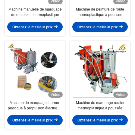
Vidéo
Vidéo
Machine manuelle de marquage
Machine de peinture de route
de routes en thermoplastique
thermoplastique à poussée
personnalisée avec distributeur
manuelle Machine de marquage
de perles de verre réglable
de route avec distributeur
Obtenez le meilleur prix
Obtenez le meilleur prix
réglable
Vidéo
Vidéo
Machine de marquage thermo-
Machine de marquage routier
plastique à propulsion électrique,
thermoplastique à poussée
équipement de marquage
manuelle anti-glissante 265 kg
manuel des lignes routières
pour les marquages de
Obtenez le meilleur prix
Obtenez le meilleur prix
circulation convexes