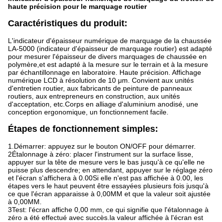
haute précision pour le marquage routier
Caractéristiques du produit:
L'indicateur d'épaisseur numérique de marquage de la chaussée
LA-5000 (indicateur d'épaisseur de marquage routier) est adapté
pour mesurer l'épaisseur de divers marquages de chaussée en
polymère,et est adapté à la mesure sur le terrain et à la mesure
par échantillonnage en laboratoire. Haute précision. Affichage
numérique LCD à résolution de 10 μm. Convient aux unités
d'entretien routier, aux fabricants de peinture de panneaux
routiers, aux entrepreneurs en construction, aux unités
d'acceptation, etc.Corps en alliage d'aluminium anodisé, une
conception ergonomique, un fonctionnement facile.
Étapes de fonctionnement simples:
1
.Démarrer: appuyez sur le bouton ON/OFF pour démarrer.
2Étalonnage à zéro: placer l'instrument sur la surface lisse,
appuyer sur la tête de mesure vers le bas jusqu'à ce qu'elle ne
puisse plus descendre; en attendant, appuyer sur le réglage zéro
et l'écran s'affichera à 0.00Si elle n'est pas affichée à 0.00, les
étapes vers le haut peuvent être essayées plusieurs fois jusqu'à
ce que l'écran apparaisse à 0,00MM et que la valeur soit ajustée
à 0,00MM.
3Test: l'écran affiche 0,00 mm, ce qui signifie que l'étalonnage à
zéro a été effectué avec succès.la valeur affichée à l'écran est