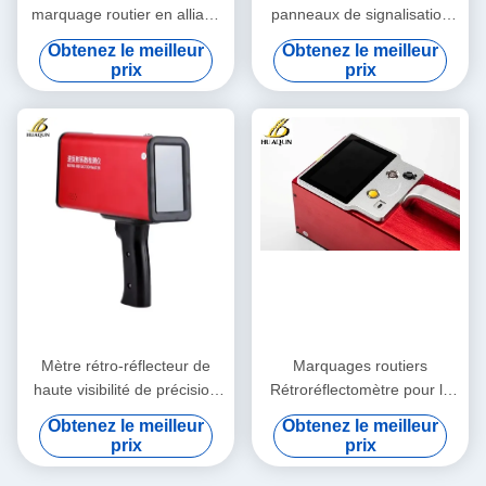
marquage routier en alliage
panneaux de signalisation
d'aluminium anodisé avec
de circulation à angle
Obtenez le meilleur
Obtenez le meilleur
affichage numérique
multiples de précision / rétro-
prix
prix
réflectomètre portatif
Mètre rétro-réflecteur de
Marquages routiers
haute visibilité de précision
Rétroréflectomètre pour la
pour les panneaux de
nuit pluvieuse et la nuit
Obtenez le meilleur
Obtenez le meilleur
signalisation routière
prix
prix