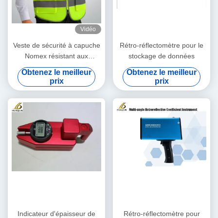
Vidéo
Veste de sécurité à capuche
Rétro-réflectomètre pour le
Nomex résistant aux
stockage de données
flammes pour motocyclettes
Obtenez le meilleur
Obtenez le meilleur
Vêtements de sécurité pour
prix
prix
mines T-shirts de sécurité
réfléchissants Vêtement de
garde de sécurité
Indicateur d'épaisseur de
Rétro-réflectomètre pour