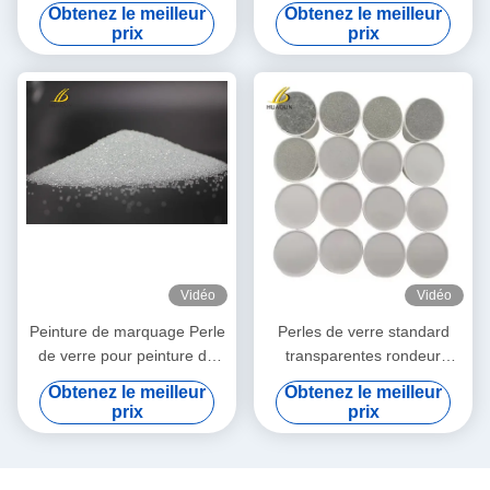
réfléchissantes Peinture de
route thermoplastique
Obtenez le meilleur
Obtenez le meilleur
route à l'aide de perles de
Utiliser des perles de verre à
prix
prix
verre standard Peinture
haute réflectivité
thermoplastique
Vidéo
Vidéo
Peinture de marquage Perle
Perles de verre standard
de verre pour peinture de
transparentes rondeur
marquage de route
perles de verre blanches
Obtenez le meilleur
Obtenez le meilleur
thermoplastique
réfléchissantes marquage de
prix
prix
la route perles de verre