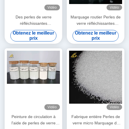
Vidéo
Vidéo
Des perles de verre
Marquage routier Perles de
réfléchissantes
verre réfléchissantes
transparentes et durables
transparentes, ronds et très
Obtenez le meilleur
Obtenez le meilleur
pour le marquage routier
réfléchissantes pour la
prix
prix
améliorent la sécurité et la
sécurité
durabilité
Vidéo
Vidéo
Peinture de circulation à
Fabrique entière Perles de
l'aide de perles de verre
verre micro Marquage de