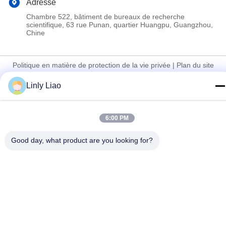
Adresse
Chambre 522, bâtiment de bureaux de recherche
scientifique, 63 rue Punan, quartier Huangpu, Guangzhou,
Chine
Politique en matière de protection de la vie privée
|
Plan du site
Bonne qualité de la Chine peinture thermoplastique de marquage
Linly Liao
routier Fournisseur. © de Copyright 2024-2026 Guangdong Hua
Qun Traffic Facilities Co., Ltd. By Shares . Tous droits réservés.
6:00 PM
Good day, what product are you looking for?