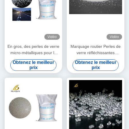
Vidéo
Vidéo
En gros, des perles de verre
Marquage routier Perles de
micro-métalliques pour le
verre réfléchissantes
marquage des routes en
Améliorer la visibilité
Obtenez le meilleur
Obtenez le meilleur
thermoplastique, utilisées
Améliorer la sécurité 0,5 à
prix
prix
avec des perles de verre à
2,5 mm Tailles Matériau
haute réflectivité
durable Deux types