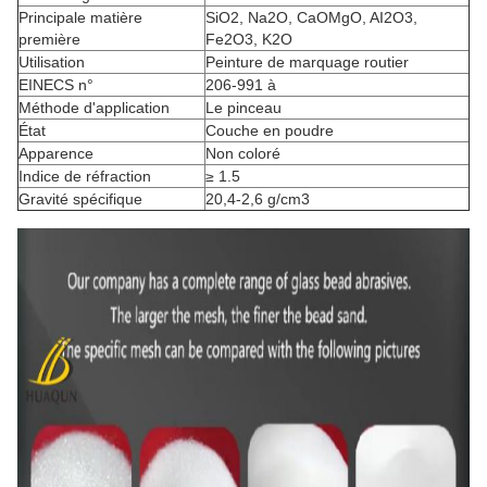
Principale matière
SiO2, Na2O, CaOMgO, AI2O3,
première
Fe2O3, K2O
Utilisation
Peinture de marquage routier
EINECS n°
206-991 à
Méthode d'application
Le pinceau
État
Couche en poudre
Apparence
Non coloré
Indice de réfraction
≥ 1.5
Gravité spécifique
20,4-2,6 g/cm3