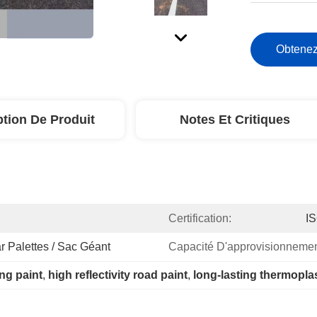
Obtenez
ption De Produit
Notes Et Critiques
Certification:
I
r Palettes / Sac Géant
Capacité D'approvisionnemen
ng paint
, 
high reflectivity road paint
, 
long-lasting thermoplas