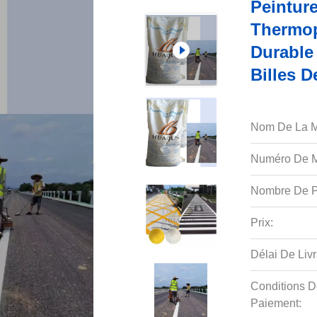
Peintur
Thermopl
Durable
Billes D
Nom De La M
Numéro De M
Nombre De P
Prix:
Délai De Livr
Conditions D
Paiement: