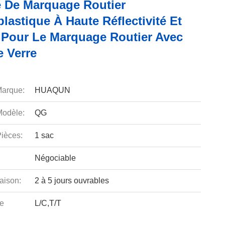
e De Marquage Routier
astique À Haute Réflectivité Et
 Pour Le Marquage Routier Avec
e Verre
arque:
HUAQUN
odèle:
QG
ièces:
1 sac
Négociable
aison:
2 à 5 jours ouvrables
e
L/C,T/T