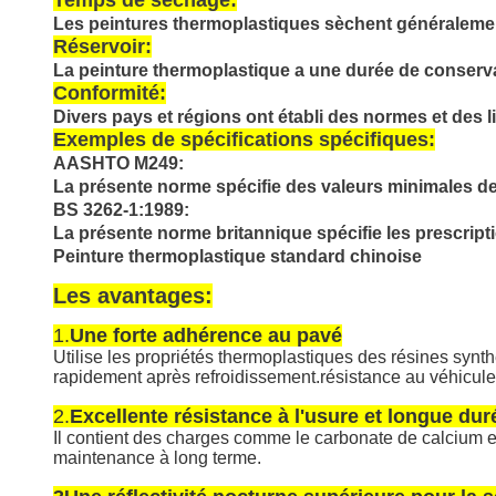
Les peintures thermoplastiques sèchent généralemen
Réservoir:
La peinture thermoplastique a une durée de conserva
Conformité:
Divers pays et régions ont établi des normes et des l
Exemples de spécifications spécifiques:
AASHTO M249:
La présente norme spécifie des valeurs minimales de 
BS 3262-1:1989:
La présente norme britannique spécifie les prescript
Peinture thermoplastique standard chinoise
Les avantages:
1.
Une forte adhérence au pavé
Utilise les propriétés thermoplastiques des résines synthé
rapidement après refroidissement.résistance au véhicule 
2.
Excellente résistance à l'usure et longue dur
Il contient des charges comme le carbonate de calcium et
maintenance à long terme.