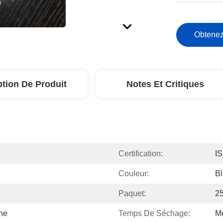
Obtenez
ption De Produit
Notes Et Critiques
Certification:
I
Couleur:
Bl
Paquet:
25
ne
Temps De Séchage:
Mo