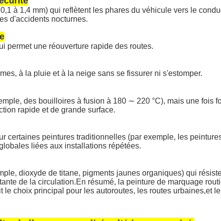
écurité
0,1 à 1,4 mm) qui reflètent les phares du véhicule vers le condu
ues d'accidents nocturnes.
ce
qui permet une réouverture rapide des routes.
es, à la pluie et à la neige sans se fissurer ni s'estomper.
mple, des bouilloires à fusion à 180 ∼ 220 °C), mais une fois f
tion rapide et de grande surface.
r certaines peintures traditionnelles (par exemple, les peinture
lobales liées aux installations répétées.
mple, dioxyde de titane, pigments jaunes organiques) qui résiste
nte de la circulation.En résumé, la peinture de marquage routie
fait le choix principal pour les autoroutes, les routes urbaines,