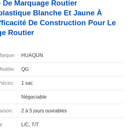
e De Marquage Routier
lastique Blanche Et Jaune À
ficacité De Construction Pour Le
e Routier
arque:
HUAQUN
odèle:
QG
ièces:
1 sac
Négociable
aison:
2 à 5 jours ouvrables
e
L/C, T/T