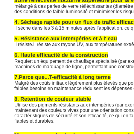
3Une réflectivité nocturne supérieure pour la s
mélangé à des perles de verre réfléchissantes (diamètre 
des conditions de faible luminosité et minimiser les risq
4. Séchage rapide pour un flux de trafic effica
Il sèche dans les 3 à 15 minutes après l'application, ce 
5. Résistance aux intempéries et à l' eau
Il résiste.
Il résiste aux rayons UV, aux températures extrêm
6. Haute efficacité de la construction
Requiert un équipement de chauffage spécialisé (par exe
machines de marquage de ligne, permettant une construc
7.
Parce que...
T-efficacité à long terme
Malgré des coûts initiaux légèrement plus élevés que pou
faibles besoins en maintenance réduisent les dépenses g
8. Retention de couleur stable
Utilise des pigments résistants aux intempéries (par exe
maintenant des couleurs vives pour une orientation consta
caractéristiques de sécurité et son efficacité, ce qui en 
fiables et durables.