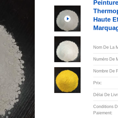
Peintur
Thermop
Haute Ef
Marquag
Nom De La M
Numéro De M
Nombre De P
Prix:
Délai De Livr
Conditions D
Paiement: