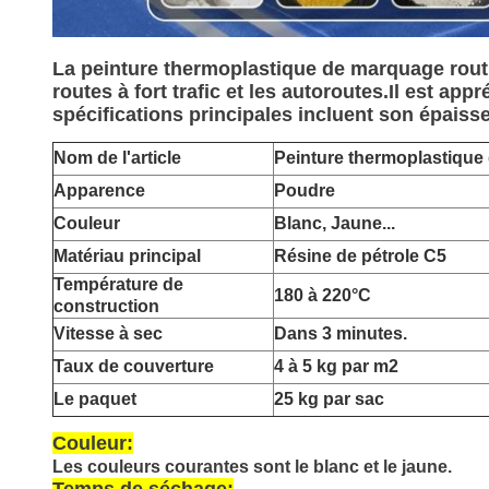
La peinture thermoplastique de marquage routie
routes à fort trafic et les autoroutes.Il est ap
spécifications principales incluent son épaisseu
Nom de l'article
Peinture thermoplastique
Apparence
Poudre
Couleur
Blanc, Jaune...
Matériau principal
Résine de pétrole C5
Température de
180 à 220°C
construction
Vitesse à sec
Dans 3 minutes.
Taux de couverture
4 à 5 kg par m2
Le paquet
25 kg par sac
Couleur:
Les couleurs courantes sont le blanc et le jaune.
Temps de séchage: