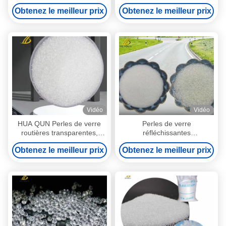
et durables pour le
Améliorer la visibilité
Obtenez le meilleur prix
Obtenez le meilleur prix
marquage routier améliorent
Améliorer la sécurité 0,5 à
la sécurité et la durabilité
2,5 mm Tailles Matériau
durable Deux types
Vidéo
Vidéo
HUA QUN Perles de verre
Perles de verre
routières transparentes,
réfléchissantes
Perles de verre
imperméables pour la
Obtenez le meilleur prix
Obtenez le meilleur prix
réfléchissantes pour peinture
peinture de marquage routier