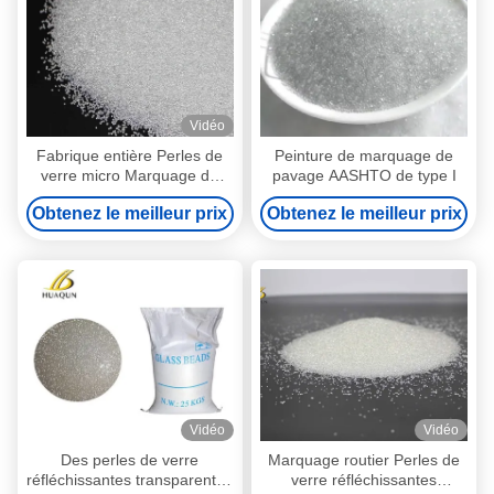
Vidéo
Fabrique entière Perles de
Peinture de marquage de
verre micro Marquage de
pavage AASHTO de type I
route thermoplastique Utiliser
Obtenez le meilleur prix
Obtenez le meilleur prix
des perles de verre à haute
réflectivité
Vidéo
Vidéo
Des perles de verre
Marquage routier Perles de
réfléchissantes transparentes
verre réfléchissantes