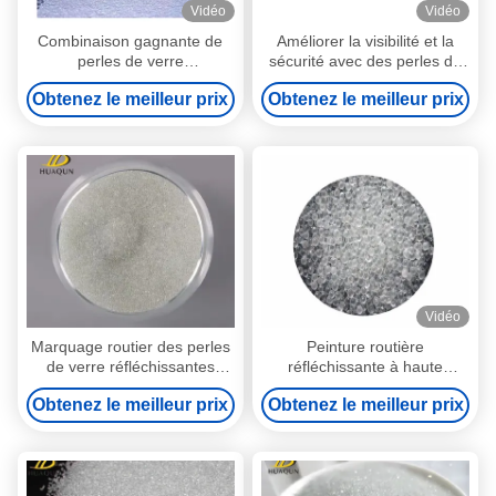
Vidéo
Vidéo
Combinaison gagnante de
Améliorer la visibilité et la
perles de verre
sécurité avec des perles de
réfléchissantes pour le
verre réfléchissantes pour le
Obtenez le meilleur prix
Obtenez le meilleur prix
marquage routier
marquage routier
Vidéo
Marquage routier des perles
Peinture routière
de verre réfléchissantes
réfléchissante à haute
transparentes avec un indice
luminosité et claire
Obtenez le meilleur prix
Obtenez le meilleur prix
de réfraction élevé