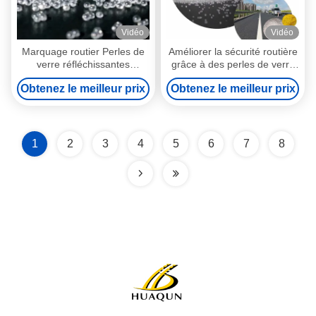
Vidéo
Vidéo
Marquage routier Perles de
Améliorer la sécurité routière
verre réfléchissantes
grâce à des perles de verre
transparentes, ronds et très
réfléchissantes
Obtenez le meilleur prix
Obtenez le meilleur prix
réfléchissantes pour la
sécurité
1
2
3
4
5
6
7
8