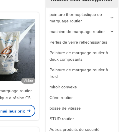
peinture thermoplastique de
marquage routier
machine de marquage routier
Perles de verre réfléchissantes
Peinture de marquage routier à
deux composants
Peinture de marquage routier à
froid
Vidéo
miroir convexe
 marquage routier
Cône routier
ique à résine C5
ture d'application
bosse de vitesse
meilleur prix
°C et revêtement
STUD routier
nt thermofusible
ologique
Autres produits de sécurité