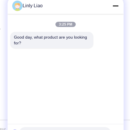
Linly Liao
Contact rapide
3:25 PM
Téléphone
86-15218861996
Good day, what product are you looking 
for?
E-mail
hqtraffic@hotmail.com
Adresse
Chambre 522, bâtiment de bureaux de
recherche scientifique, 63 rue Punan,
quartier Huangpu, Guangzhou, Chine
sseur. © de Copyright 2024-2026 Guangdong Hua Qun Traffic