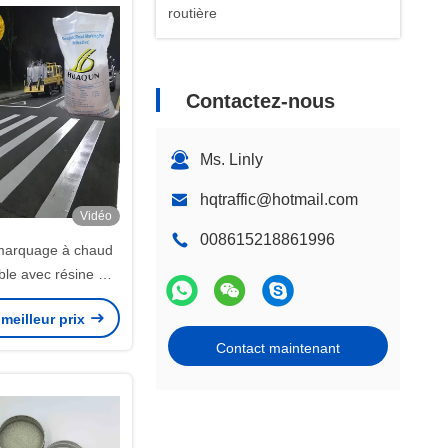
routière
Contactez-nous
Ms. Linly
hqtraffic@hotmail.com
Vidéo
008615218861996
marquage à chaud
le avec résine C5
arquage routier
meilleur prix
n sacs de 25 kg
Contact maintenant