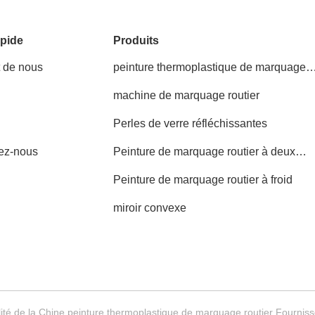
pide
Produits
t de nous
peinture thermoplastique de marquage
routier
machine de marquage routier
Perles de verre réfléchissantes
ez-nous
Peinture de marquage routier à deux
composants
Peinture de marquage routier à froid
miroir convexe
ité de la Chine peinture thermoplastique de marquage routier Fourni