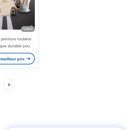
Vidéo
 peinture routière
ique durable pour
es durables
meilleur prix