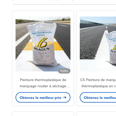
Vidéo
Peinture thermoplastique de
C5 Peinture de marqu
marquage routier à séchage
thermoplastique en r
rapide, haute réflectivité et
séchage rapide et 
Obtenez le meilleur prix
Obtenez le meilleu
durable pour les routes et
pavage à haute vis
autoroutes