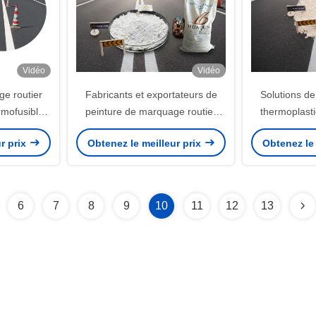
Vidéo
Vidéo
e routier
Fabricants et exportateurs de
Solutions de
rmofusible
peinture de marquage routier
thermoplast
 l'usine de
thermoplastique
marquag
r prix
Obtenez le meilleur prix
Obtenez le 
u
6
7
8
9
10
11
12
13