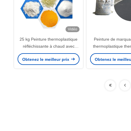
Vidéo
25 kg Peinture thermoplastique
Peinture de marquag
réfléchissante à chaud avec
thermoplastique the
résine de pétrole pour
blanche et jaune pour
Obtenez le meilleur prix
Obtenez le meilleu
marquages routiers durables
Guangzho