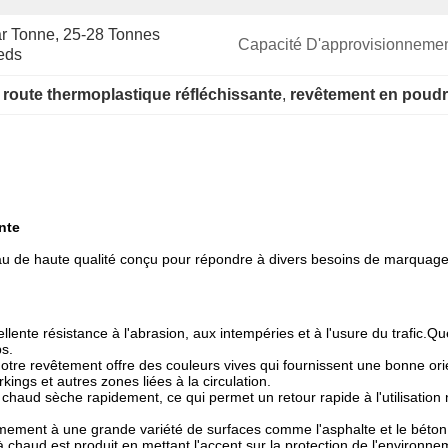
r Tonne, 25-28 Tonnes 
Capacité D'approvisionnemen
eds
route thermoplastique réfléchissante
, 
revêtement en poudre
nte
au de haute qualité conçu pour répondre à divers besoins de marquage
nte résistance à l'abrasion, aux intempéries et à l'usure du trafic.Que 
ps.
tre revêtement offre des couleurs vives qui fournissent une bonne orien
rkings et autres zones liées à la circulation.
chaud sèche rapidement, ce qui permet un retour rapide à l'utilisation 
rmement à une grande variété de surfaces comme l'asphalte et le béton
 chaud est produit en mettant l'accent sur la protection de l'environne