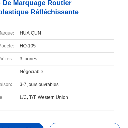
e De Marquage Routier
lastique Réfléchissante
arque:
HUA QUN
odèle:
HQ-105
ièces:
3 tonnes
Négociable
aison:
3-7 jours ouvrables
e
L/C, T/T, Western Union