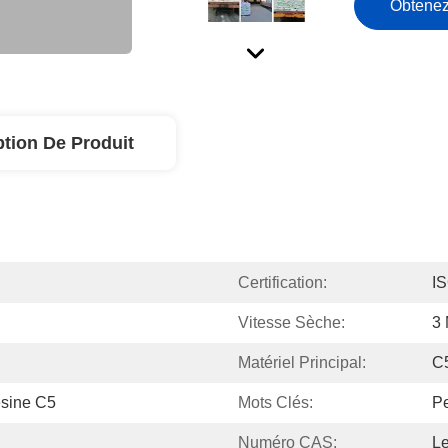
Obtenez
ption De Produit
Certification:
I
Vitesse Sèche:
3 
Matériel Principal:
C5
ésine C5
Mots Clés:
Pe
Numéro CAS:
Le