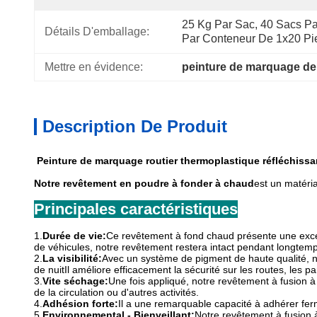
25 Kg Par Sac, 40 Sacs Pa
Détails D'emballage:
Par Conteneur De 1x20 Pi
Mettre en évidence:
peinture de marquage de 
Description De Produit
Peinture de marquage routier thermoplastique réfléchissa
Notre revêtement en poudre à fonder à chaud
est un matéri
Principales caractéristiques
1.
Durée de vie:
Ce revêtement à fond chaud présente une excelle
de véhicules, notre revêtement restera intact pendant longtem
2.
La visibilité:
Avec un système de pigment de haute qualité, no
de nuitIl améliore efficacement la sécurité sur les routes, les pa
3.
Vite séchage:
Une fois appliqué, notre revêtement à fusion à 
de la circulation ou d'autres activités.
4.
Adhésion forte:
Il a une remarquable capacité à adhérer fe
5.
Environnemental - Bienveillant:
Notre revêtement à fusion à