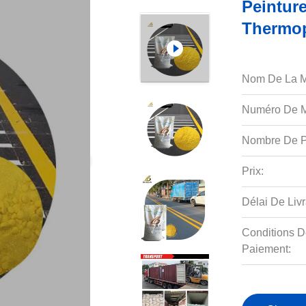
Peintur
Thermop
Nom De La M
Numéro De M
Nombre De P
Prix:
Délai De Livr
Conditions D
Paiement: