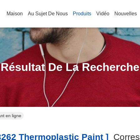
Maison
Au Sujet De Nous
Produits
Vidéo
Nouvelles
Résultat De La Recherche
nt en ligne
262 Thermoplastic Paint ]
Corre