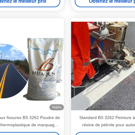
enez le meilleur prix
Obtenez le meilleur 
Vidéo
aux fissures BS 3262 Poudre de
Standard BS 3262 Peinture 
 thermoplastique de marquage
résine de pétrole pour auto
séchage rapide (moins de 3 min)
parkings