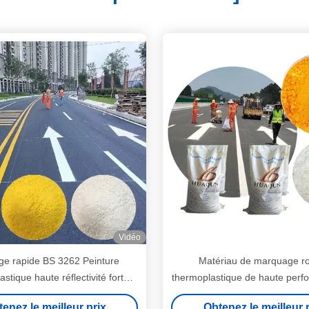
Vidéo
e rapide BS 3262 Peinture
Matériau de marquage ro
stique haute réflectivité forte
thermoplastique de haute per
e à l'abrasion adaptée à toutes
3262 Durable Eco-friendly 
enez le meilleur prix
Obtenez le meilleur 