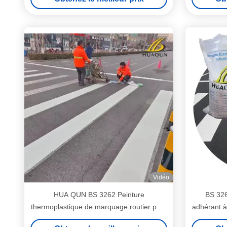
Vidéo
HUA QUN BS 3262 Peinture
BS 326
thermoplastique de marquage routier pour
adhérant à
autoroutes
mar