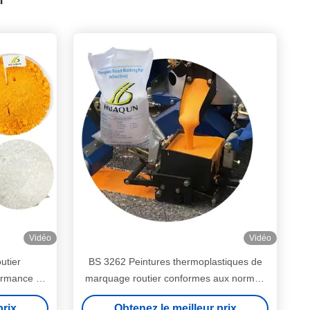
Vidéo
Vidéo
utier
BS 3262 Peintures thermoplastiques de
formance BS
marquage routier conformes aux normes
For Long
britanniques de durabilité et de réflectivité
prix
Obtenez le meilleur prix