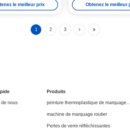
enez le meilleur prix
Obtenez le meilleur 
haute performance
1
2
3
pide
Produits
t de nous
peinture thermoplastique de marquage
routier
machine de marquage routier
Perles de verre réfléchissantes