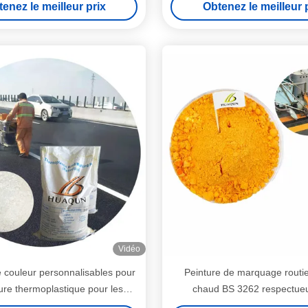
enez le meilleur prix
Obtenez le meilleur 
dans 25 kg/sac
Vidéo
 couleur personnalisables pour
Peinture de marquage routie
ture thermoplastique pour les
chaud BS 3262 respectue
 marquage routier Conformité
l'environnement pour les ma