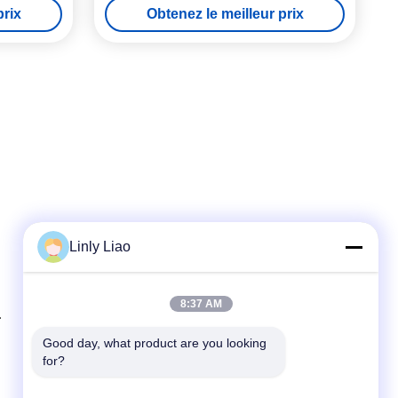
prix
Obtenez le meilleur prix
Linly Liao
Contact rapide
8:37 AM
Téléphone
86-15218861996
Good day, what product are you looking 
for?
E-mail
hqtraffic@hotmail.com