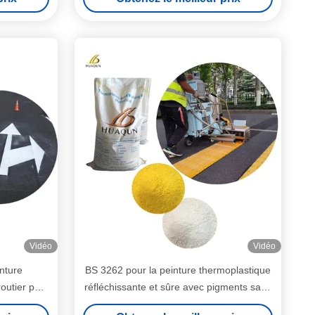
Vidéo
Vidéo
nture
BS 3262 pour la peinture thermoplastique
outier pour
réfléchissante et sûre avec pigments sans
plomb et perles de verre