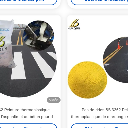
les zones routières
Lasting Marking
Vidéo
2 Peinture thermoplastique
Pas de rides BS 3262 Pei
 l'asphalte et au béton pour des
thermoplastique de marquage r
quages routiers durables
marquage de pavés