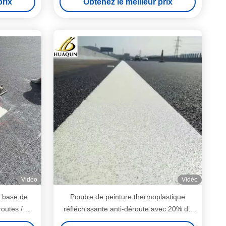
prix
Obtenez le meilleur prix
Vidéo
Vidéo
à base de
Poudre de peinture thermoplastique
routes /
réfléchissante anti-déroute avec 20% de
perles de verre