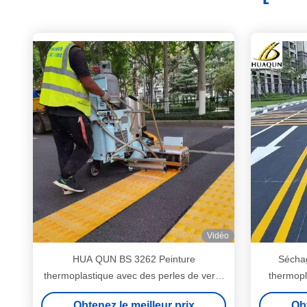
Vidéo
HUA QUN BS 3262 Peinture
Séchag
thermoplastique avec des perles de verre
thermopla
ISO 9001 approuvée
résistanc
Obtenez le meilleur prix
Obt