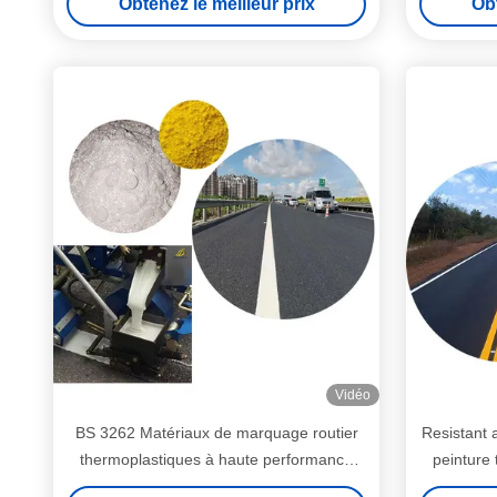
Obtenez le meilleur prix
Obt
Vidéo
BS 3262 Matériaux de marquage routier
Resistant 
thermoplastiques à haute performance
peinture
appliqués à chaud pour les routes
routier - 