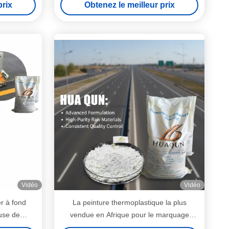
prix
Obtenez le meilleur prix
Vidéo
Vidéo
r à fond
La peinture thermoplastique la plus
use de
vendue en Afrique pour le marquage
rquages à
routier